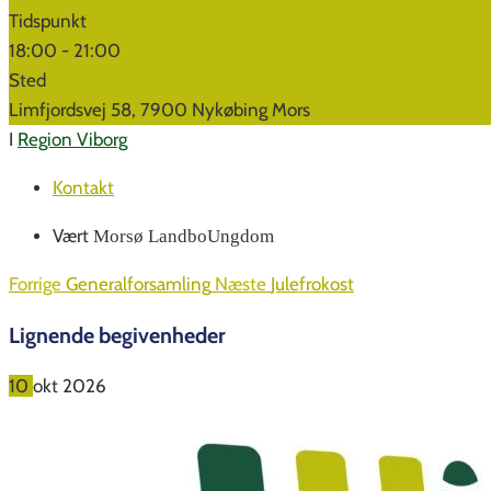
Tidspunkt
18:00 -
21:00
Sted
Limfjordsvej 58, 7900 Nykøbing Mors
I
Region Viborg
Kontakt
Vært
Morsø LandboUngdom
Forrige
Generalforsamling
Næste
Julefrokost
Lignende begivenheder
10
okt
2026