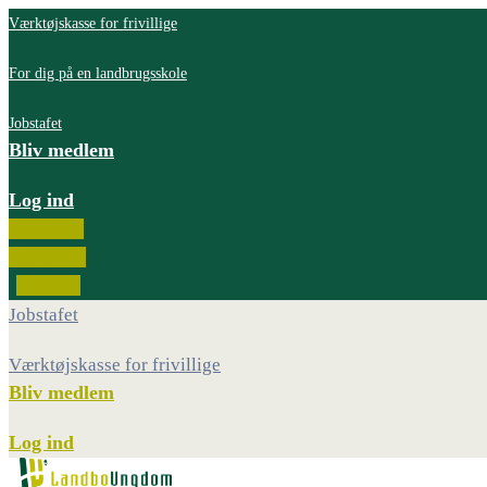
Værktøjskasse for frivillige
For dig på en landbrugsskole
Jobstafet
Bliv medlem
Log ind
Facebook
Instagram
Youtube
Jobstafet
Værktøjskasse for frivillige
Bliv medlem
Log ind