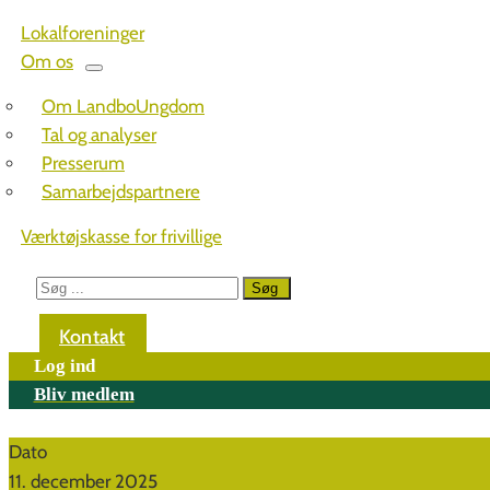
Lokalforeninger
Om os
Om LandboUngdom
Tal og analyser
Presserum
Samarbejdspartnere
Værktøjskasse for frivillige
Kontakt
Log ind
Bliv medlem
Dato
11. december 2025