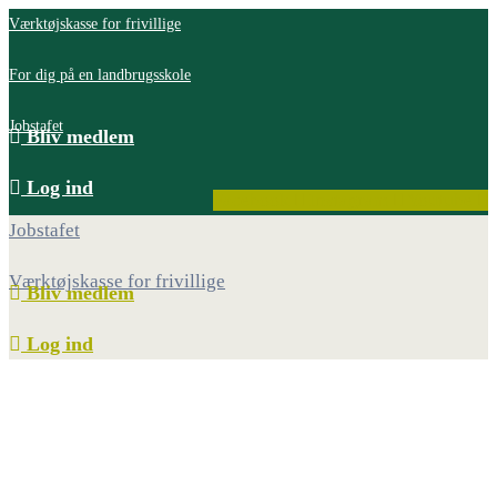
Værktøjskasse for frivillige
For dig på en landbrugsskole
Jobstafet
Bliv medlem
Log ind
Facebook
Instagram
Youtube
Jobstafet
Værktøjskasse for frivillige
Bliv medlem
Log ind