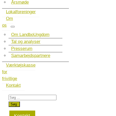
Årsmøde
Lokalforeninger
Om
os
Om LandboUngdom
Tal og analyser
Presserum
Samarbejdspartnere
Værktøjskasse
for
frivillige
Kontakt
Kontakt