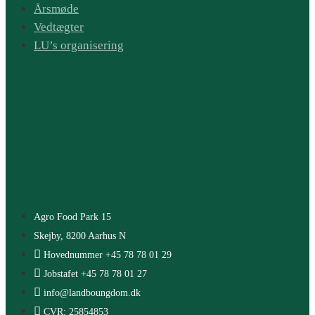
Årsmøde
Vedtægter
LU’s organisering
Agro Food Park 15
Skejby, 8200 Aarhus N
Hovednummer +45 78 78 01 29
Jobstafet +45 78 78 01 27
info@landboungdom.dk
CVR: 25854853