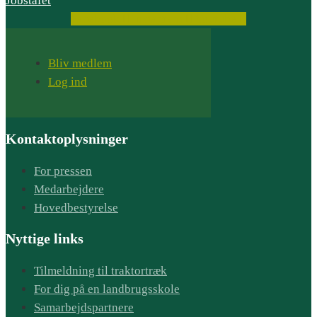
Jobstafet
Facebook
Instagram
Youtube
Bliv medlem
Log ind
Kontaktoplysninger
For pressen
Medarbejdere
Hovedbestyrelse
Nyttige links
Tilmeldning til traktortræk
For dig på en landbrugsskole
Samarbejdspartnere