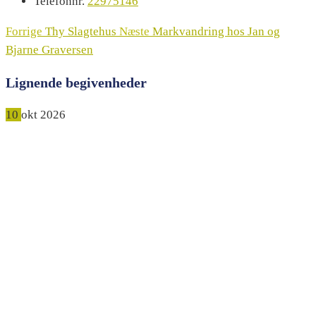
Telefonnr.
22975146
Forrige
Thy Slagtehus
Næste
Markvandring hos Jan og
Bjarne Graversen
Lignende begivenheder
10
okt
2026