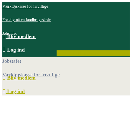
Værktøjskasse for frivillige
For dig på en landbrugsskole
Jobstafet
Bliv medlem
Log ind
Facebook
Instagram
Youtube
Jobstafet
Værktøjskasse for frivillige
Bliv medlem
Log ind