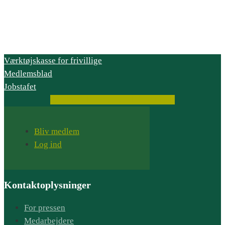
Værktøjskasse for frivillige
Medlemsblad
Jobstafet
Facebook
Instagram
Youtube
Bliv medlem
Log ind
Kontaktoplysninger
For pressen
Medarbejdere