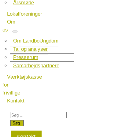
Årsmøde
Lokalforeninger
Om
os
Om LandboUngdom
Tal og analyser
Presserum
Samarbejdspartnere
Værktøjskasse
for
frivillige
Kontakt
Kontakt