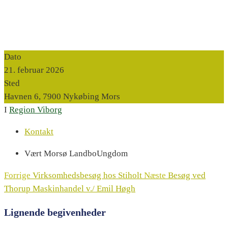
Dato
21. februar 2026
Sted
Havnen 6, 7900 Nykøbing Mors
I
Region Viborg
Kontakt
Vært
Morsø LandboUngdom
Forrige
Virksomhedsbesøg hos Stiholt
Næste
Besøg ved
Thorup Maskinhandel v./ Emil Høgh
Lignende begivenheder