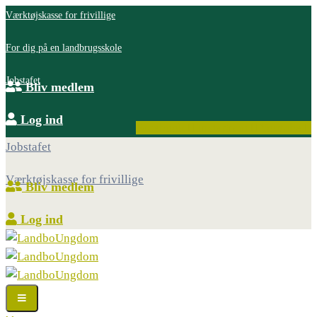
Værktøjskasse for frivillige
For dig på en landbrugsskole
Jobstafet
Bliv medlem
Log ind
Facebook
Instagram
Youtube
Jobstafet
Værktøjskasse for frivillige
Bliv medlem
Log ind