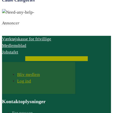
Cause Categories
Annoncer
Værktøjskasse for frivillige
Medlemsblad
Jobstafet
Facebook
Instagram
Youtube
Bliv medlem
Log ind
Kontaktoplysninger
For pressen