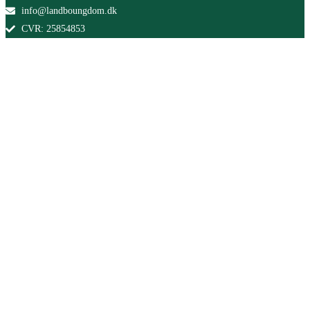
info@landboungdom.dk
CVR: 25854853