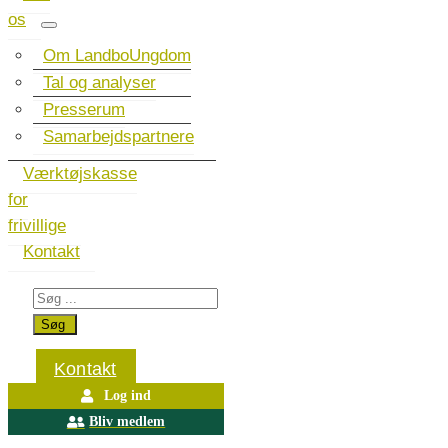
os
Om LandboUngdom
Tal og analyser
Presserum
Samarbejdspartnere
Værktøjskasse
for
frivillige
Kontakt
Kontakt
Log ind
Bliv medlem