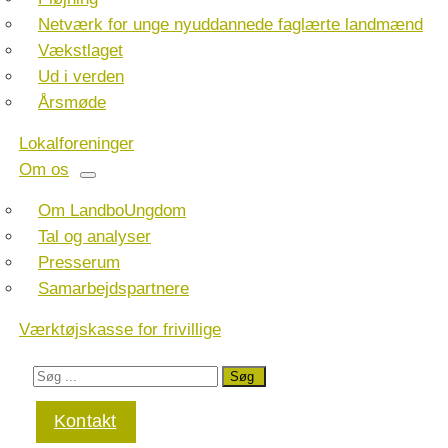
Netværk for unge nyuddannede faglærte landmænd
Vækstlaget
Ud i verden
Årsmøde
Lokalforeninger
Om os
Om LandboUngdom
Tal og analyser
Presserum
Samarbejdspartnere
Værktøjskasse for frivillige
Kontakt