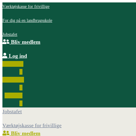
Værktøjskasse for frivillige
For dig på en landbrugsskole
Jobstafet
Bliv medlem
Log ind
Facebook
Instagram
Youtube
Jobstafet
Værktøjskasse for frivillige
Bliv medlem