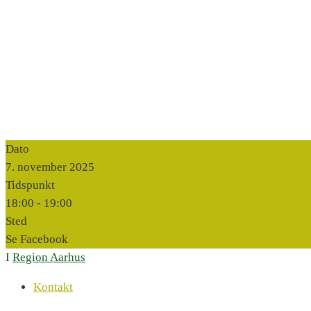
Dato
7. november 2025
Tidspunkt
18:00 -
19:00
Sted
Se Facebook
I
Region Aarhus
Kontakt