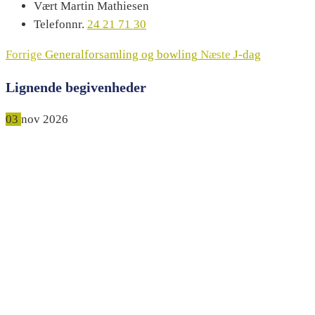
Vært
Martin Mathiesen
Telefonnr.
24 21 71 30
Forrige
Generalforsamling og bowling
Næste
J-dag
Lignende begivenheder
03
nov
2026