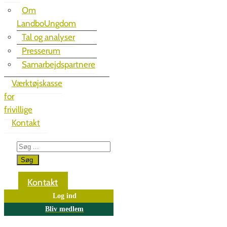
Om
LandboUngdom
Tal og analyser
Presserum
Samarbejdspartnere
Værktøjskasse
for
frivillige
Kontakt
Kontakt
Log ind
Bliv medlem