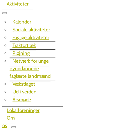
Aktiviteter
Kalender
Sociale aktiviteter
Faglige aktiviteter
Traktortræk
Pløjning
Netværk for unge
nyuddannede
faglærte landmænd
Vækstlaget
Ud i verden
Årsmøde
Lokalforeninger
Om
os