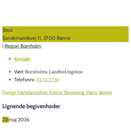
Sted
Sandemandsvej 11, 3700 Rønne
I
Region Bornholm
Kontakt
Vært
Bornholms LandboUngdom
Telefonnr.
6174 2730
Forrige
Fastelavnsfest
Næste
Skovvang, Hans Verner
Lignende begivenheder
23
maj
2026