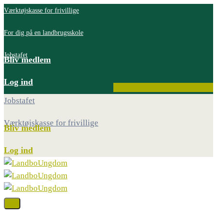
Værktøjskasse for frivillige
For dig på en landbrugsskole
Jobstafet
Bliv medlem
Log ind
Facebook
Instagram
Youtube
Jobstafet
Værktøjskasse for frivillige
Bliv medlem
Log ind