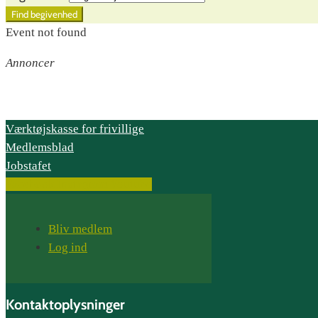
Event not found
Annoncer
Værktøjskasse for frivillige
Medlemsblad
Jobstafet
Facebook
Instagram
Youtube
Bliv medlem
Log ind
Kontaktoplysninger