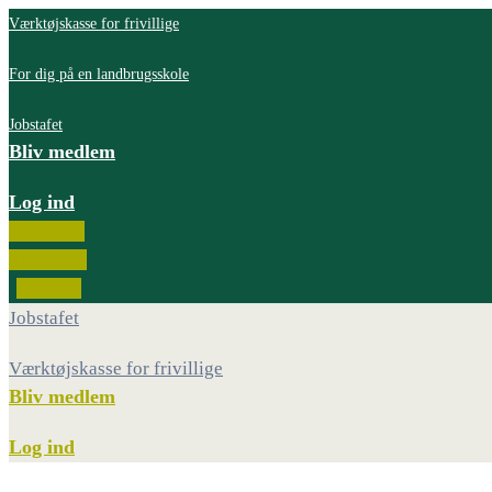
Værktøjskasse for frivillige
For dig på en landbrugsskole
Jobstafet
Bliv medlem
Log ind
Facebook
Instagram
Youtube
Jobstafet
Værktøjskasse for frivillige
Bliv medlem
Log ind