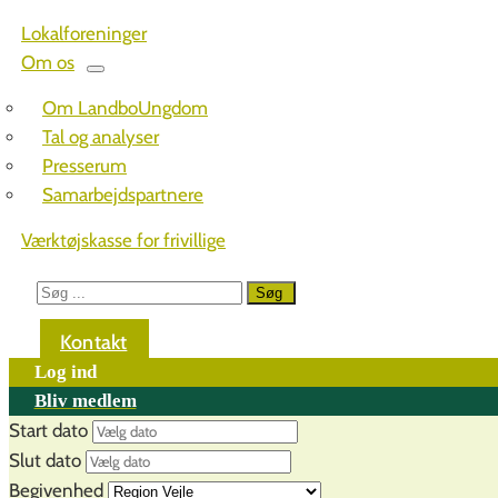
Lokalforeninger
Om os
Om LandboUngdom
Tal og analyser
Presserum
Samarbejdspartnere
Værktøjskasse for frivillige
Kontakt
Log ind
Bliv medlem
Start dato
Slut dato
Begivenhed