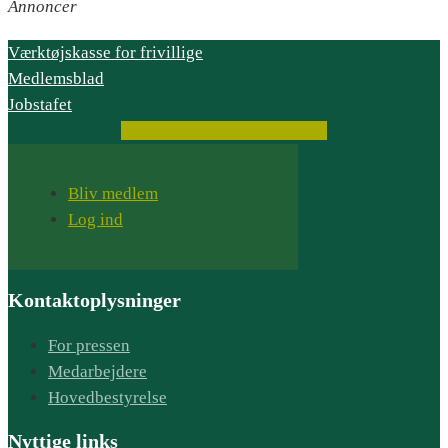
Annoncer
Værktøjskasse for frivillige
Medlemsblad
Jobstafet
Facebook
Instagram
Youtube
Bliv medlem
Log ind
Kontaktoplysninger
For pressen
Medarbejdere
Hovedbestyrelse
Nyttige links