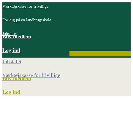
Værktøjskasse for frivillige
For dig på en landbrugsskole
Jobstafet
Bliv medlem
Log ind
Facebook
Instagram
Youtube
Jobstafet
Værktøjskasse for frivillige
Bliv medlem
Log ind