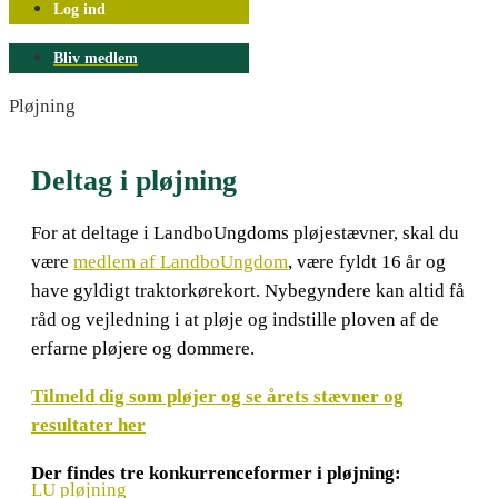
Log ind
Bliv medlem
Pløjning
Deltag i pløjning
For at deltage i LandboUngdoms pløjestævner, skal du
være
medlem af LandboUngdom
, være fyldt 16 år og
have gyldigt traktorkørekort. Nybegyndere kan altid få
råd og vejledning i at pløje og indstille ploven af de
erfarne pløjere og dommere.
Tilmeld dig som pløjer og se årets stævner og
resultater her
Der findes tre konkurrenceformer i pløjning:
LU pløjning