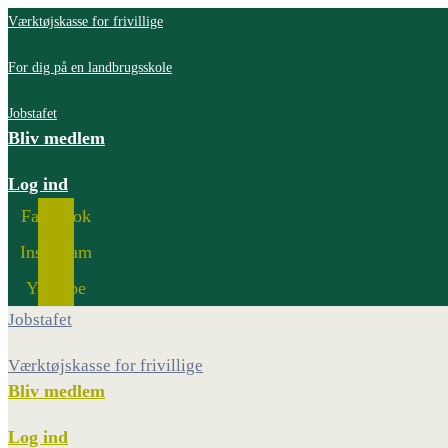
Værktøjskasse for frivillige
For dig på en landbrugsskole
Jobstafet
Bliv medlem
Log ind
Facebook
Instagram
Youtube
Jobstafet
Værktøjskasse for frivillige
Bliv medlem
Log ind