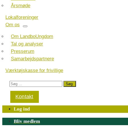
Årsmøde
Lokalforeninger
Om os
Om LandboUngdom
Tal og analyser
Presserum
Samarbejdspartnere
Værktøjskasse for frivillige
Kontakt
Log ind
Bliv medlem