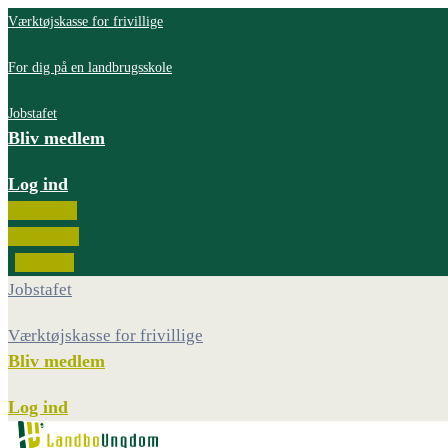
Værktøjskasse for frivillige
For dig på en landbrugsskole
Jobstafet
Bliv medlem
Log ind
Facebook
Instagram
Youtube
Jobstafet
Værktøjskasse for frivillige
Bliv medlem
Log ind