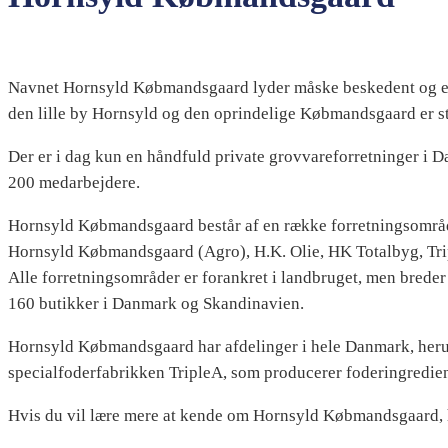
Navnet Hornsyld Købmandsgaard lyder måske beskedent og en 
den lille by Hornsyld og den oprindelige Købmandsgaard er sta
Der er i dag kun en håndfuld private grovvareforretninger i
200 medarbejdere.
Hornsyld Købmandsgaard består af en række forretningsområ
Hornsyld Købmandsgaard (Agro), H.K. Olie, HK Totalbyg, Tr
Alle forretningsområder er forankret i landbruget, men breder
160 butikker i Danmark og Skandinavien.
Hornsyld Købmandsgaard har afdelinger i hele Danmark, herun
specialfoderfabrikken TripleA, som producerer foderingredien
Hvis du vil lære mere at kende om Hornsyld Købmandsgaard, har