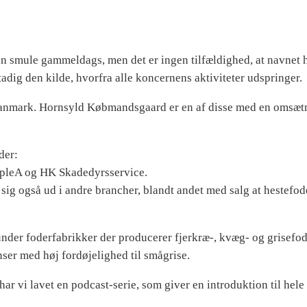
smule gammeldags, men det er ingen tilfældighed, at navnet h
dig den kilde, hvorfra alle koncernens aktiviteter udspringer.
 Danmark. Hornsyld Købmandsgaard er en af disse med en omsætn
der:
ipleA og HK Skadedyrsservice.
 sig også ud i andre brancher, blandt andet med salg at hestefo
der foderfabrikker der producerer fjerkræ-, kvæg- og grisefo
ser med høj fordøjelighed til smågrise.
 vi lavet en podcast-serie, som giver en introduktion til hele