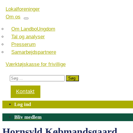
Lokalforeninger
Om os
Om LandboUngdom
Tal og analyser
Presserum
Samarbejdspartnere
Værktøjskasse for frivillige
Kontakt
Log ind
Bliv medlem
Hornsyld Købmandsgaard