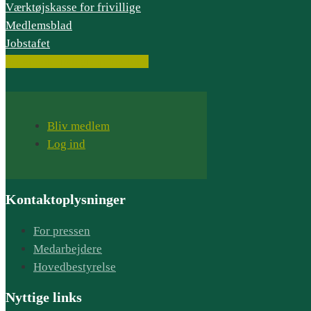
Værktøjskasse for frivillige
Medlemsblad
Jobstafet
Facebook
Instagram
Youtube
Bliv medlem
Log ind
Kontaktoplysninger
For pressen
Medarbejdere
Hovedbestyrelse
Nyttige links