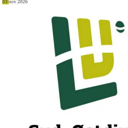
03
nov
2026