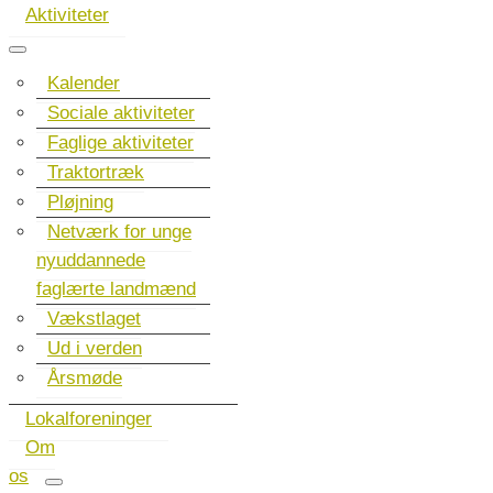
Aktiviteter
Kalender
Sociale aktiviteter
Faglige aktiviteter
Traktortræk
Pløjning
Netværk for unge
nyuddannede
faglærte landmænd
Vækstlaget
Ud i verden
Årsmøde
Lokalforeninger
Om
os