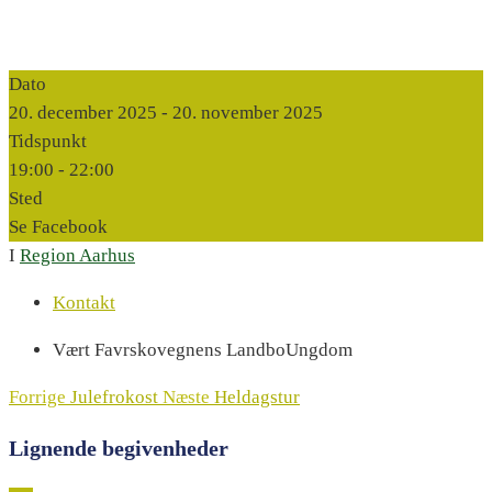
Dato
20. december 2025
- 20. november 2025
Tidspunkt
19:00 -
22:00
Sted
Se Facebook
I
Region Aarhus
Kontakt
Vært
Favrskovegnens LandboUngdom
Forrige
Julefrokost
Næste
Heldagstur
Lignende begivenheder