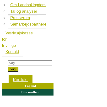
Om LandboUngdom
Tal og analyser
Presserum
Samarbejdspartnere
Værktøjskasse
for
frivillige
Kontakt
Kontakt
Log ind
Bliv medlem