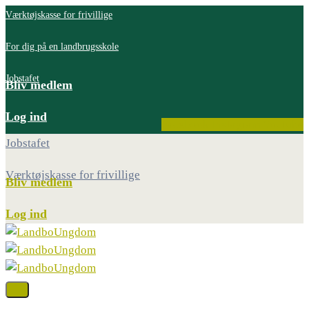
Værktøjskasse for frivillige
For dig på en landbrugsskole
Jobstafet
Bliv medlem
Log ind
Facebook
Instagram
Youtube
Jobstafet
Værktøjskasse for frivillige
Bliv medlem
Log ind