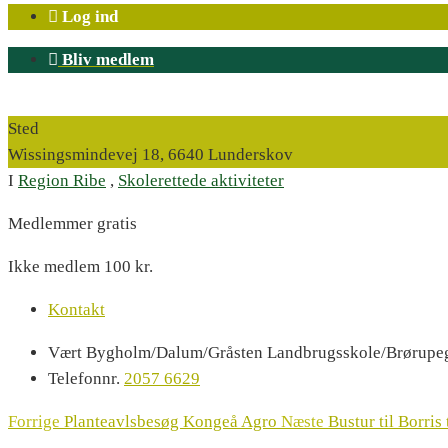
Log ind
Bliv medlem
Sted
Wissingsmindevej 18, 6640 Lunderskov
I
Region Ribe
,
Skolerettede aktiviteter
Medlemmer gratis
Ikke medlem 100 kr.
Kontakt
Vært
Bygholm/Dalum/Gråsten Landbrugsskole/Brørup
Telefonnr.
2057 6629
Forrige
Planteavlsbesøg Kongeå Agro
Næste
Bustur til Borris