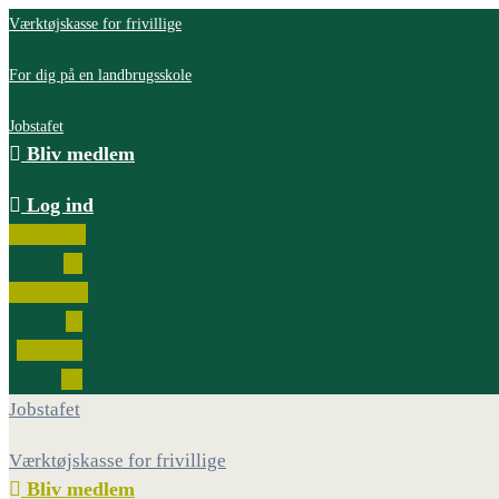
Værktøjskasse for frivillige
For dig på en landbrugsskole
Jobstafet
Bliv medlem
Log ind
Facebook
Instagram
Youtube
Jobstafet
Værktøjskasse for frivillige
Bliv medlem