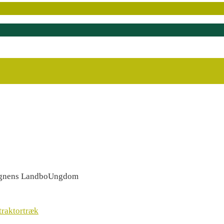
egnens LandboUngdom
 traktortræk