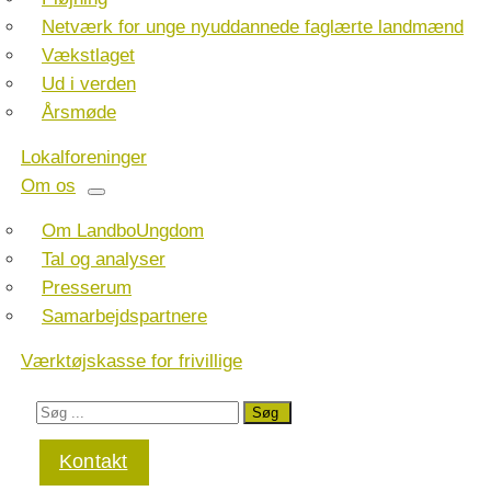
Netværk for unge nyuddannede faglærte landmænd
Vækstlaget
Ud i verden
Årsmøde
Lokalforeninger
Om os
Om LandboUngdom
Tal og analyser
Presserum
Samarbejdspartnere
Værktøjskasse for frivillige
Kontakt