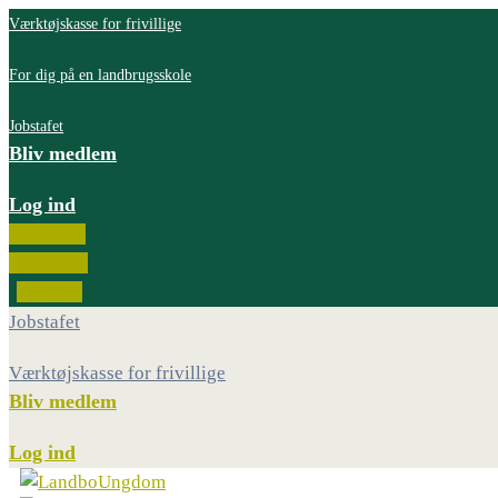
Værktøjskasse for frivillige
For dig på en landbrugsskole
Jobstafet
Bliv medlem
Log ind
Facebook
Instagram
Youtube
Jobstafet
Værktøjskasse for frivillige
Bliv medlem
Log ind