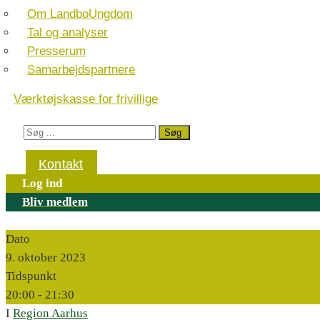
Om LandboUngdom
Tal og analyser
Presserum
Samarbejdspartnere
Værktøjskasse for frivillige
Kontakt
Log ind
Bliv medlem
Dato
9. oktober 2023
Tidspunkt
20:00 -
21:30
I
Region Aarhus