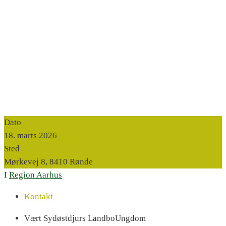
Dato
18. marts 2026
Sted
Mørkevej 8, 8410 Rønde
I
Region Aarhus
Kontakt
Vært
Sydøstdjurs LandboUngdom