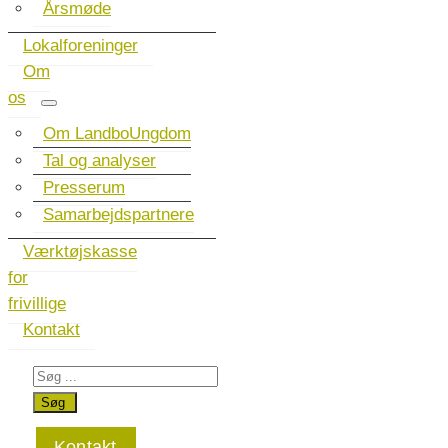
Årsmøde
Lokalforeninger
Om
os
Om LandboUngdom
Tal og analyser
Presserum
Samarbejdspartnere
Værktøjskasse
for
frivillige
Kontakt
Kontakt