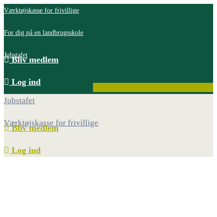
Værktøjskasse for frivillige
For dig på en landbrugsskole
Jobstafet
Bliv medlem
Log ind
Facebook
Instagram
Youtube
Jobstafet
Værktøjskasse for frivillige
Bliv medlem
Log ind