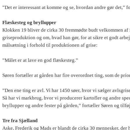
”Det er interessant at komme og se, hvordan andre gør det,” fo
Flæskesteg og bryllupper
Klokken 19 bliver de cirka 30 fremmødte budt velkommen af S
griseproduktion og om, hvad han gør, for at sikre et godt arb
målsætning i forhold til produktionen af grise:
”Målet er at lave en god flæskesteg.”
Søren fortæller at gården har fire overordnet ting, som de prio
”Den ene ting er avl. Vi har 1450 søer, hvor vi sælger avlsgri
Så har vi markbrug, hvor vi producerer kartofler og andre spec
bryllupper og andre fester på gården,” fortæller Søren og tilf
Tre fra Sjælland
Aske, Frederik og Mads er blandt de cirka 30 mennesker, der h