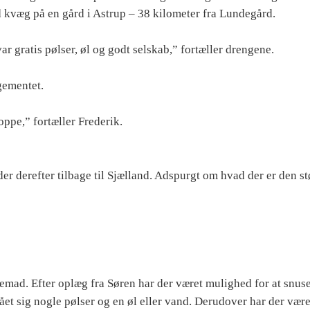
ed kvæg på en gård i Astrup – 38 kilometer fra Lundegård.
ar gratis pølser, øl og godt selskab,” fortæller drengene.
gementet.
ppe,” fortæller Frederik.
r derefter tilbage til Sjælland. Adspurgt om hvad der er den st
emad. Efter oplæg fra Søren har der været mulighed for at snus
fået sig nogle pølser og en øl eller vand. Derudover har der vær