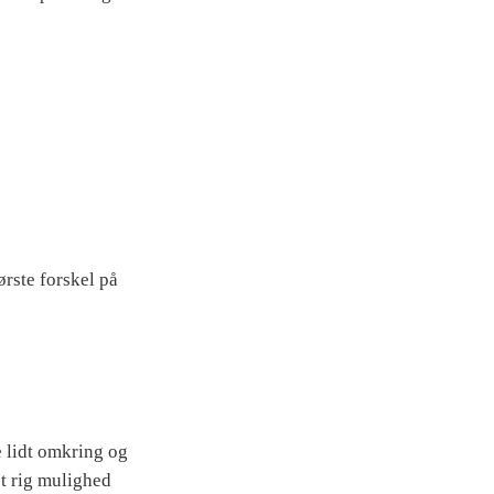
ørste forskel på
e lidt omkring og
et rig mulighed