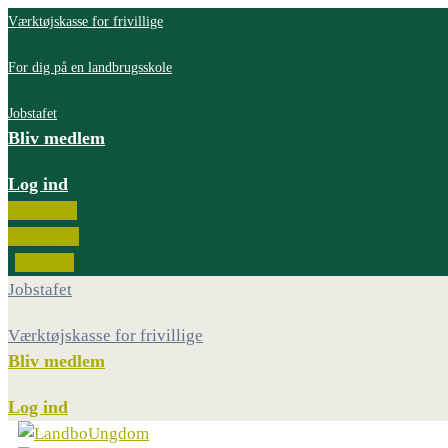
Værktøjskasse for frivillige
For dig på en landbrugsskole
Jobstafet
Bliv medlem
Log ind
Facebook
Instagram
Youtube
Jobstafet
Værktøjskasse for frivillige
Bliv medlem
Log ind