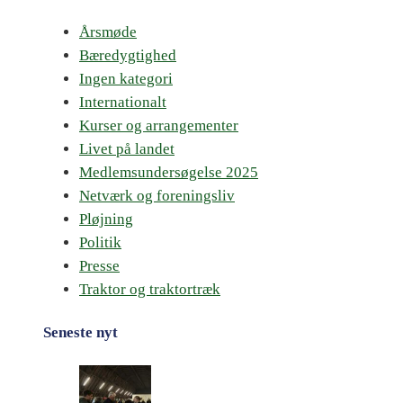
Årsmøde
Bæredygtighed
Ingen kategori
Internationalt
Kurser og arrangementer
Livet på landet
Medlemsundersøgelse 2025
Netværk og foreningsliv
Pløjning
Politik
Presse
Traktor og traktortræk
Seneste nyt