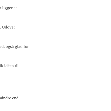
 ligger et
e. Udover
ed, også glad for
ik idéen til
 mindre end