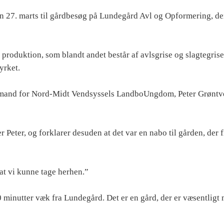
27. marts til gårdbesøg på Lundegård Avl og Opformering, der
 produktion, som blandt andet består af avlsgrise og slagtegris
yrket.
alformand for Nord-Midt Vendsyssels LandboUngdom, Peter Grøntv
r Peter, og forklarer desuden at det var en nabo til gården, der f
 at vi kunne tage herhen.”
10 minutter væk fra Lundegård. Det er en gård, der er væsentligt