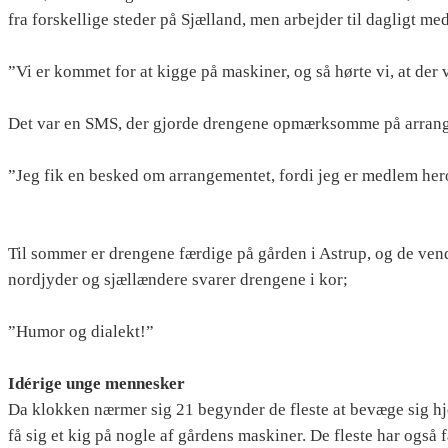
fra forskellige steder på Sjælland, men arbejder til dagligt m
”Vi er kommet for at kigge på maskiner, og så hørte vi, at der v
Det var en SMS, der gjorde drengene opmærksomme på arran
”Jeg fik en besked om arrangementet, fordi jeg er medlem hero
Til sommer er drengene færdige på gården i Astrup, og de vende
nordjyder og sjællændere svarer drengene i kor;
”Humor og dialekt!”
Idérige unge mennesker
Da klokken nærmer sig 21 begynder de fleste at bevæge sig hj
få sig et kig på nogle af gårdens maskiner. De fleste har også 