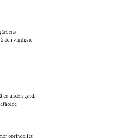
 gårdens
å den vigtigste
på en anden gård.
 afholde
mer oprindeligt