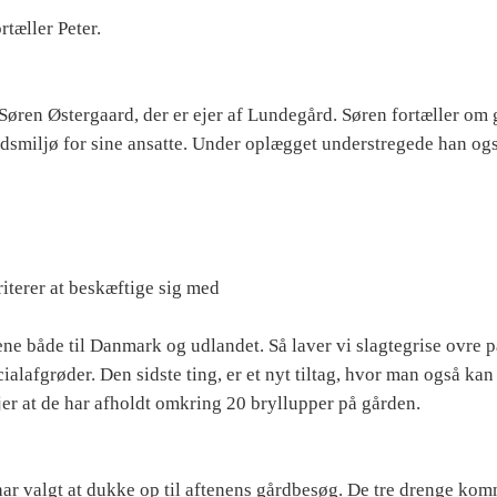
rtæller Peter.
øren Østergaard, der er ejer af Lundegård. Søren fortæller om
ejdsmiljø for sine ansatte. Under oplægget understregede han ogs
riterer at beskæftige sig med
sene både til Danmark og udlandet. Så laver vi slagtegrise ovre 
ialafgrøder. Den sidste ting, er et nyt tiltag, hvor man også kan
øjer at de har afholdt omkring 20 bryllupper på gården.
ar valgt at dukke op til aftenens gårdbesøg. De tre drenge kom