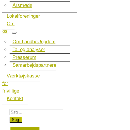
Årsmøde
Lokalforeninger
Om
os
Om LandboUngdom
Tal og analyser
Presserum
Samarbejdspartnere
Værktøjskasse
for
frivillige
Kontakt