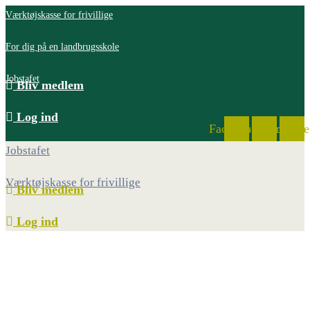
Værktøjskasse for frivillige
For dig på en landbrugsskole
Jobstafet
Bliv medlem
Log ind
Facebook
Instagram
Youtube
Jobstafet
Værktøjskasse for frivillige
Bliv medlem
Log ind