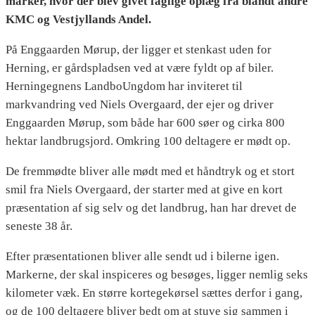
marker, hvor der blev givet faglige oplæg fra blandt andre
KMC og Vestjyllands Andel.
På Enggaarden Mørup, der ligger et stenkast uden for
Herning, er gårdspladsen ved at være fyldt op af biler.
Herningegnens LandboUngdom har inviteret til
markvandring ved Niels Overgaard, der ejer og driver
Enggaarden Mørup, som både har 600 søer og cirka 800
hektar landbrugsjord. Omkring 100 deltagere er mødt op.
De fremmødte bliver alle mødt med et håndtryk og et stort
smil fra Niels Overgaard, der starter med at give en kort
præsentation af sig selv og det landbrug, han har drevet de
seneste 38 år.
Efter præsentationen bliver alle sendt ud i bilerne igen.
Markerne, der skal inspiceres og besøges, ligger nemlig seks
kilometer væk. En større kortegekørsel sættes derfor i gang,
og de 100 deltagere bliver bedt om at stuve sig sammen i