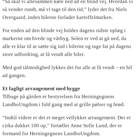
“Så skal vi allesammen køre ned ad en blind vej. Hvordan vi
så vender rundt, må vi tage til den tid,” lyder det fra Niels
Overgaard, inden bilerne forlader kartoffelmarken.
For enden ad den blinde vej holdes dagens sidste oplæg i
markerne om hvede og vårbyg. Solen er ved at gå ned, da
alle er klar til at sætte sig ind i bilerne og tage fat på dagens
store udfordring, at få vendt alle biler.
Med god tålmodighed lykkes det for alle at få vendt – en bil
ad gangen.
Et fagligt arrangement med hygge
Tilbage på gården er bestyrelsen fra Herningegnens
LandboUngdom i fuld gang med at grille pølser og brød.
“Indtil videre er det et meget vellykket arrangement. Der er
cirka dukket 100 op,” fortæller Anne Sofie Lund, der er
formand for Herningegnens LandboUngdom.