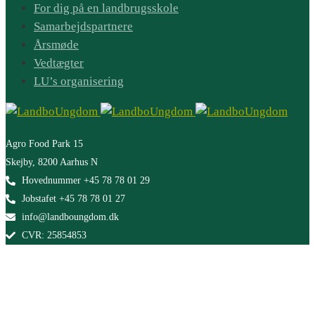
For dig på en landbrugsskole
Samarbejdspartnere
Årsmøde
Vedtægter
LU’s organisering
Agro Food Park 15
Skejby, 8200 Aarhus N
Hovednummer +45 78 78 01 29
Jobstafet +45 78 78 01 27
info@landboungdom.dk
CVR: 25854853