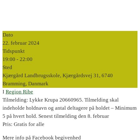
Dato
22. februar 2024
Tidspunkt
19:00 -
22:00
Sted
Kjærgård Landbrugsskole, Kjærgårdsvej 31, 6740
Bramming, Danmark
I
Region Ribe
Tilmelding: Lykke Krupa 20660965. Tilmelding skal
indeholde holdnavn og antal deltagere på holdet – Minimum
5 på hvert hold. Senest tilmelding den 8. februar
Pris: Gratis for alle
Mere info på Facebook begivenhed