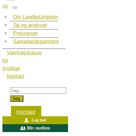
os
Om LandboUngdom
Tal og analyser
Presserum
Samarbejdspartnere
Værktøjskasse
for
frivillige
Kontakt
Kontakt
Log ind
Bliv medlem