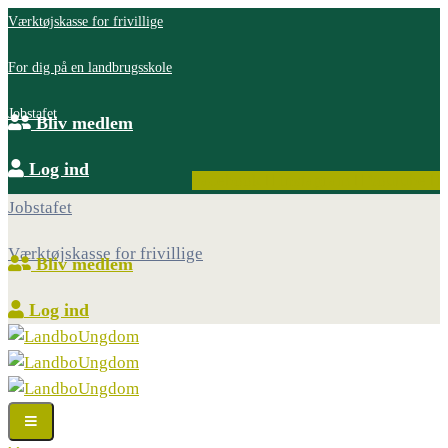
Værktøjskasse for frivillige
For dig på en landbrugsskole
Jobstafet
Bliv medlem
Log ind
Facebook
Instagram
Youtube
Jobstafet
Værktøjskasse for frivillige
Bliv medlem
Log ind