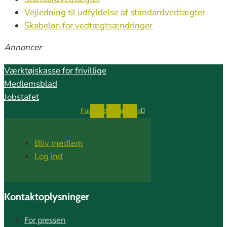
Vejledning til udfyldelse af standardvedtægter
Skabelon for vedtægtsændringer
Annoncer
Værktøjskasse for frivillige
Medlemsblad
Jobstafet
Facebook
Instagram
Youtube
Bliv medlem
Log ind
Kontaktoplysninger
For pressen