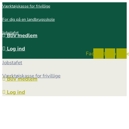
Værktøjskasse for frivillige
For dig på en landbrugsskole
Jobstafet
Bliv medlem
Log ind
Facebook
Instagram
Youtub
Jobstafet
Værktøjskasse for frivillige
Bliv medlem
Log ind