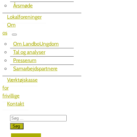
Årsmøde
Lokalforeninger
Om
os
Om LandboUngdom
Tal og analyser
Presserum
Samarbejdspartnere
Værktøjskasse
for
frivillige
Kontakt