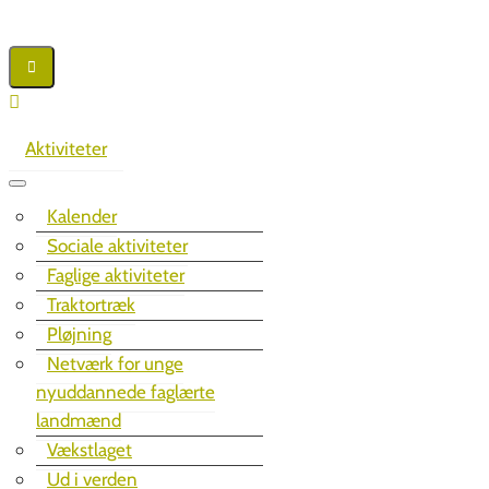
Aktiviteter
Kalender
Sociale aktiviteter
Faglige aktiviteter
Traktortræk
Pløjning
Netværk for unge
nyuddannede faglærte
landmænd
Vækstlaget
Ud i verden