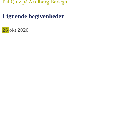
PubQuiz på Axelborg Bodega
Lignende begivenheder
26
okt
2026