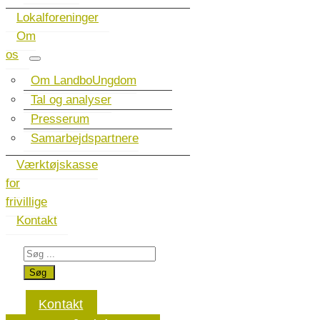
Lokalforeninger
Om
os
Om LandboUngdom
Tal og analyser
Presserum
Samarbejdspartnere
Værktøjskasse
for
frivillige
Kontakt
Kontakt