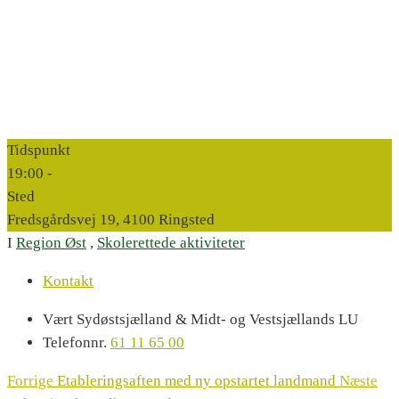
Tidspunkt
19:00 -
Sted
Fredsgårdsvej 19, 4100 Ringsted
I
Region Øst
,
Skolerettede aktiviteter
Kontakt
Vært
Sydøstsjælland & Midt- og Vestsjællands LU
Telefonnr.
61 11 65 00
Forrige
Etableringsaften med ny opstartet landmand
Næste