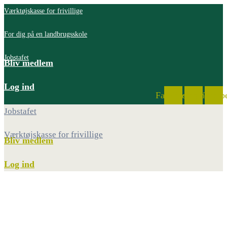
Værktøjskasse for frivillige
For dig på en landbrugsskole
Jobstafet
Bliv medlem
Log ind
Facebook
Instagram
Youtub
Jobstafet
Værktøjskasse for frivillige
Bliv medlem
Log ind