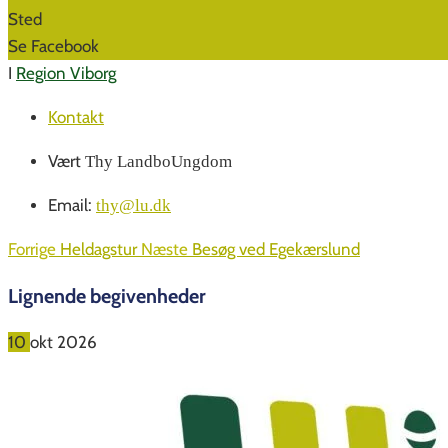
Sted
Se Facebook
I
Region Viborg
Kontakt
Vært
Thy LandboUngdom
Email:
thy@lu.dk
Forrige
Heldagstur
Næste
Besøg ved Egekærslund
Lignende begivenheder
10
okt
2026