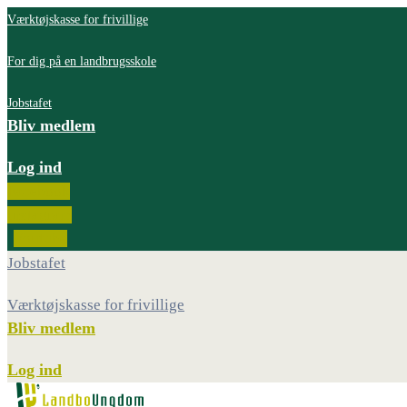
Værktøjskasse for frivillige
For dig på en landbrugsskole
Jobstafet
Bliv medlem
Log ind
Facebook
Instagram
Youtube
Jobstafet
Værktøjskasse for frivillige
Bliv medlem
Log ind