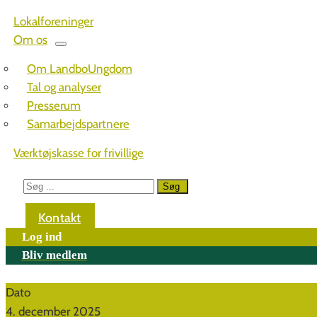
Lokalforeninger
Om os
Om LandboUngdom
Tal og analyser
Presserum
Samarbejdspartnere
Værktøjskasse for frivillige
Kontakt
Log ind
Bliv medlem
Dato
4. december 2025