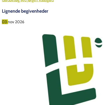
Gårdbesøg ved Jørgen Kaasgård
Lignende begivenheder
03
nov
2026