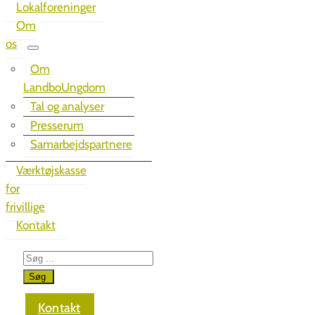
Lokalforeninger
Om
os
Om
LandboUngdom
Tal og analyser
Presserum
Samarbejdspartnere
Værktøjskasse
for
frivillige
Kontakt
Kontakt