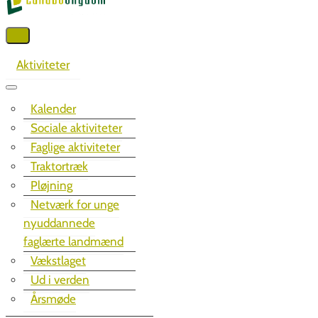
Aktiviteter
Kalender
Sociale aktiviteter
Faglige aktiviteter
Traktortræk
Pløjning
Netværk for unge
nyuddannede
faglærte landmænd
Vækstlaget
Ud i verden
Årsmøde