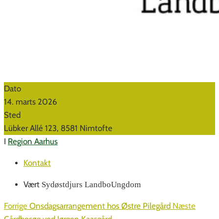
Dato
14. marts 2026
Sted
Lübker Allé 123, 8581 Nimtofte
I
Region Aarhus
Kontakt
Vært
Sydøstdjurs LandboUngdom
Forrige
Onsdagsarrangement hos Østre Pilegård
Næste