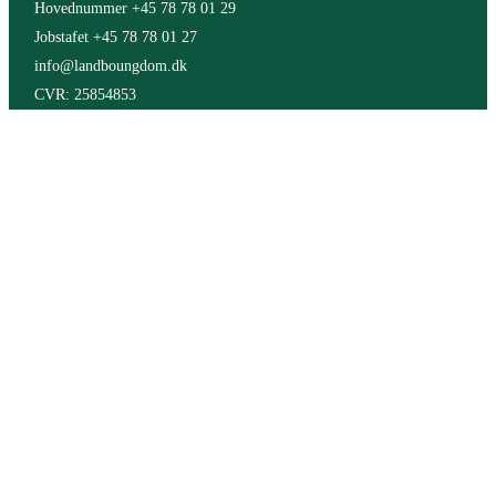
Hovednummer +45 78 78 01 29
Jobstafet +45 78 78 01 27
info@landboungdom.dk
CVR: 25854853