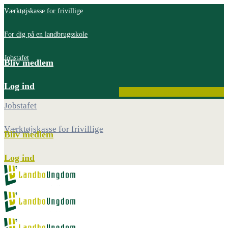
Værktøjskasse for frivillige
For dig på en landbrugsskole
Jobstafet
Bliv medlem
Log ind
Facebook
Instagram
Youtube
Jobstafet
Værktøjskasse for frivillige
Bliv medlem
Log ind