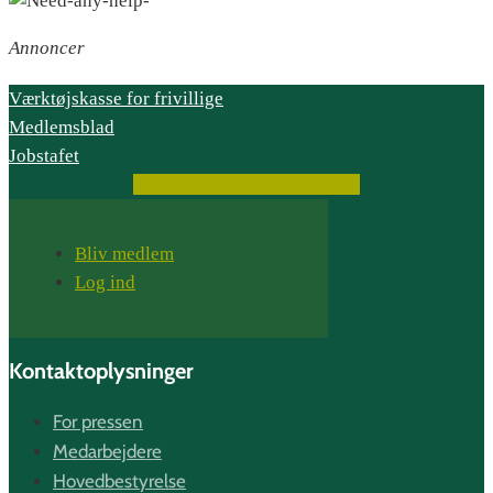
Annoncer
Værktøjskasse for frivillige
Medlemsblad
Jobstafet
Facebook
Instagram
Youtube
Bliv medlem
Log ind
Kontaktoplysninger
For pressen
Medarbejdere
Hovedbestyrelse