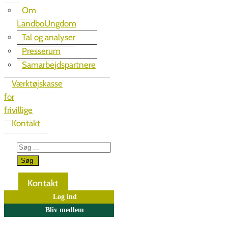
Om
LandboUngdom
Tal og analyser
Presserum
Samarbejdspartnere
Værktøjskasse
for
frivillige
Kontakt
Kontakt
Log ind
Bliv medlem