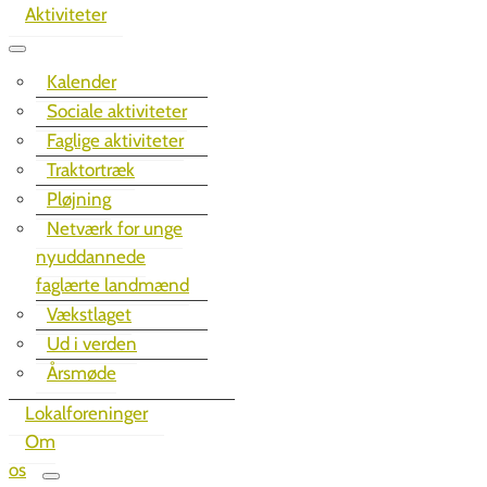
Aktiviteter
Kalender
Sociale aktiviteter
Faglige aktiviteter
Traktortræk
Pløjning
Netværk for unge
nyuddannede
faglærte landmænd
Vækstlaget
Ud i verden
Årsmøde
Lokalforeninger
Om
os