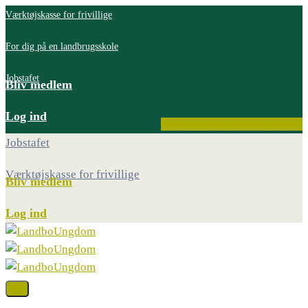
Værktøjskasse for frivillige
For dig på en landbrugsskole
Jobstafet
Bliv medlem
Log ind
Facebook
Instagram
Youtube
Jobstafet
Værktøjskasse for frivillige
Bliv medlem
Log ind