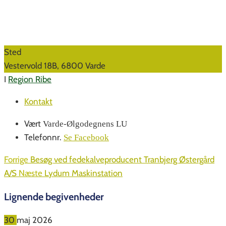
Sted
Vestervold 18B, 6800 Varde
I
Region Ribe
Kontakt
Vært
Varde-Ølgodegnens LU
Telefonnr.
Se Facebook
Forrige
Besøg ved fedekalveproducent Tranbjerg Østergård
A/S
Næste
Lydum Maskinstation
Lignende begivenheder
30
maj
2026