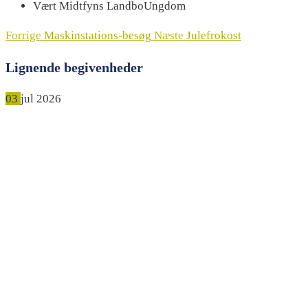
Vært
Midtfyns LandboUngdom
Forrige
Maskinstations-besøg
Næste
Julefrokost
Lignende begivenheder
03
jul
2026