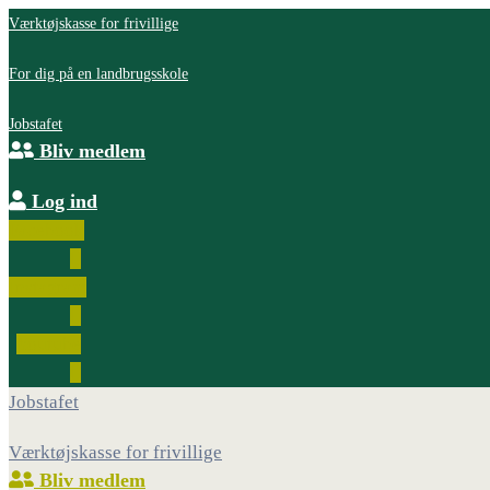
Værktøjskasse for frivillige
For dig på en landbrugsskole
Jobstafet
Bliv medlem
Log ind
Facebook
Instagram
Youtube
Jobstafet
Værktøjskasse for frivillige
Bliv medlem