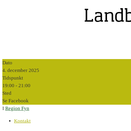
Dato
4. december 2025
Tidspunkt
19:00 -
21:00
Sted
Se Facebook
I
Region Fyn
Kontakt