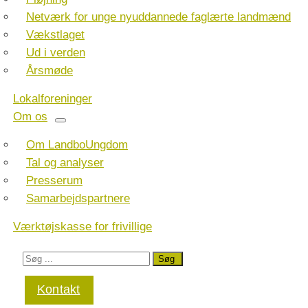
Netværk for unge nyuddannede faglærte landmænd
Vækstlaget
Ud i verden
Årsmøde
Lokalforeninger
Om os
Om LandboUngdom
Tal og analyser
Presserum
Samarbejdspartnere
Værktøjskasse for frivillige
Kontakt